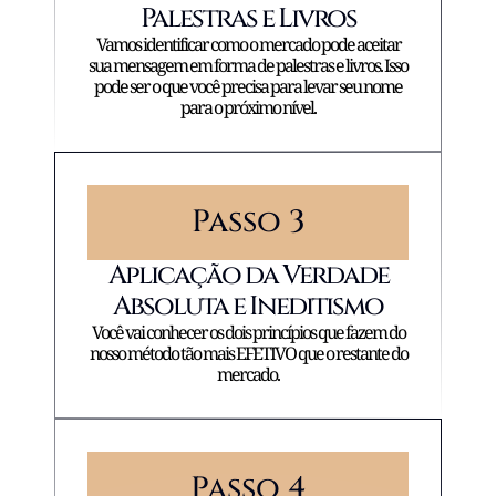
Palestras e Livros
Vamos identificar como o mercado pode aceitar
sua mensagem em forma de palestras e livros. Isso
pode ser o que você precisa para levar seu nome
para o próximo nível.
Passo 3
Aplicação da Verdade
Absoluta e Ineditismo
Você vai conhecer os dois princípios que fazem do
nosso método tão mais EFETIVO que o restante do
mercado.
Passo 4