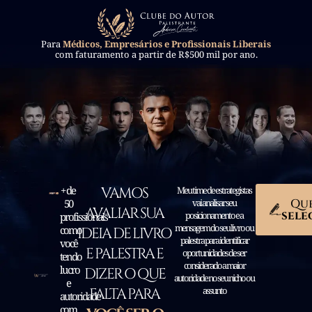
Para
Médicos, Empresários e Profissionais Liberais
com faturamento a partir de R$500 mil por ano.
+ de
VAMOS
Meu time de estrategistas
Qu
50
vai analisar seu
AVALIAR SUA
sele
posicionamento e a
profissionais
mensagem do seu livro ou
como
IDEIA DE LIVRO
palestra para identificar
você
E PALESTRA E
oportunidades de ser
tendo
considerado a maior
lucro
DIZER O QUE
autoridade no seu nicho ou
e
assunto
FALTA PARA
autoridade
com